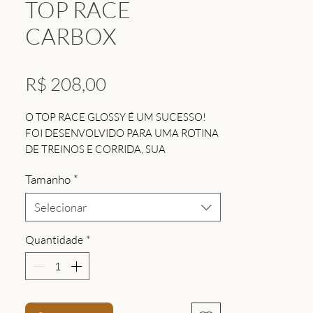
TOP RACE
CARBOX
Preço
R$ 208,00
O TOP RACE GLOSSY É UM SUCESSO!
FOI DESENVOLVIDO PARA UMA ROTINA
DE TREINOS E CORRIDA, SUA
TECNOLOGIA ALIADA À UMA
Tamanho
*
MODELAGEM FIT OUT PROPORCIONA
EXTREMO CONFORTO E É IDEAL PARA
Selecionar
VOCÊ SE DESTACAR NOS EXERCICIOS
DE ALTA PERFORMACE.
Quantidade
*
O GRANDE DIFERENCIAL DA LINHA
SPORT GLOSSY ESTÁ NOS RECORTES
ESTRATEGICOS COM DETALHES EM
COSTURA TRANÇADOR PONTO CHEIO,
VALORIZANDO A SILHUETA FEMININA E