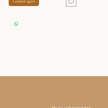
Comprar agora
AGREGANDO ESTILO A PEÇA.
O TOP RACE GLOSSY POSSUI
MODELAGEM MAIS LONGA,
ACABAMENTO EMBUTIDO, DECOTE
ESTILO NADADOR E ABERTURA NAS
COSTAS.
CONFECIONADO EM TECIDO COM
PROTEÇÃO UV50, ALTA COMPRESSÃO E
ELASTICIDADE NOS DOIS SENTIDOS.