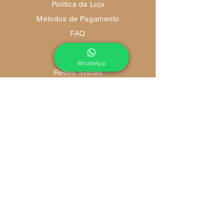
Política da Loja
Métodos de Pagamento
FAQ
WhatsApp
Redes Socias
Ambiente 100% Seguro
Sua informação é protegida pela
criptografia SSL 256-bit.
Métodos de pagamentos aceitos