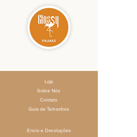
categorias.
Informações para mostrar.
a mídia do seu acervo e salve.
Loja
Sobre Nós
Contato
Guia de Tamanhos
Envio e Devoluções