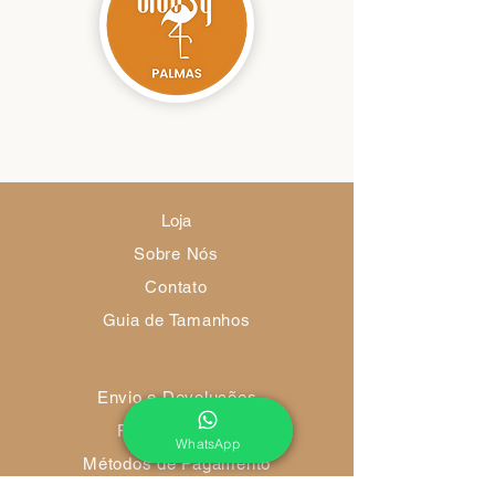
Loja
Sobre Nós
Contato
Guia de Tamanhos
Envio e Devoluções
Política da Loja
WhatsApp
Métodos de Pagamento