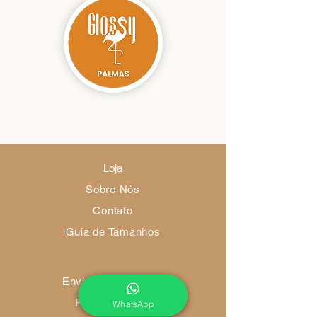
Loja
Sobre Nós
Contato
Guia de Tamanhos
Envio e Devoluções
Política da Loja
WhatsApp