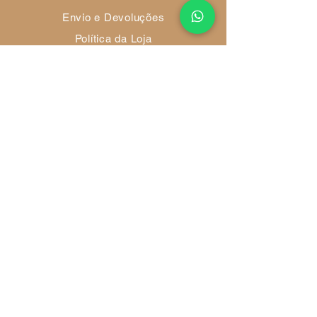
Envio e Devoluções
Política da Loja
Métodos de Pagamento
FAQ
Redes Socias
Ambiente 100% Seguro
Sua informação é protegida pela
criptografia SSL 256-bit.
Métodos de pagamentos aceitos