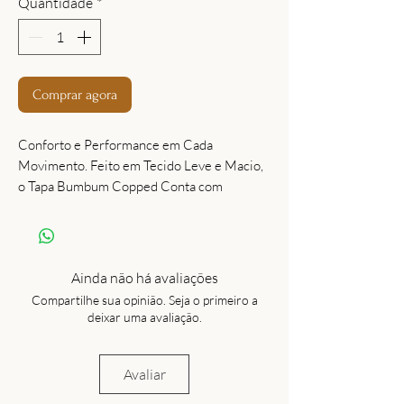
Quantidade
*
Comprar agora
Conforto e Performance em Cada
Movimento. Feito em Tecido Leve e Macio,
o Tapa Bumbum Copped Conta com
Tecnologia Air, Que Proporciona Ventilação
Extra Durante o Treino. Possui Ação
Antibacteriana, Ajudando a Manter a Pele
Protegida, e Secagem Rápida para Maior
Ainda não há avaliações
Praticidade No Dia a Dia. o Comprimento
Compartilhe sua opinião. Seja o primeiro a
Cropped Valoriza a Silhueta e Garante Um
deixar uma avaliação.
Visual Moderno, sem Abrir Mão da
Cobertura Que Você Precisa para Se Sentir
Segura em Qualquer Exercício. Perfeito
Avaliar
para Combinar com Nossas Leggings,