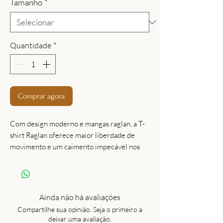
Tamanho
*
Quantidade
*
Comprar agora
Com design moderno e mangas raglan, a T-
shirt Raglan oferece maior liberdade de
movimento e um caimento impecável nos
ombros. Confeccionada em tecido leve, com
toque macio e excelente respirabilidade,
garante conforto mesmo nas atividades mais
intensas. Ideal para quem busca uma T-shirt
Ainda não há avaliações
funcional com visual esportivo e
Compartilhe sua opinião. Seja o primeiro a
acabamento de alta qualidade. - Mangas
deixar uma avaliação.