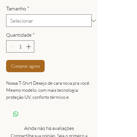
Tamanho
*
Quantidade
*
Comprar agora
Nossa T-Shirt Desejo de cara nova pra você.
Mesmo modelo, com mais tecnologia:
proteção UV, conforto térmico e
respirabilidade são alguns diferenciais, um
tecido levinho e com toque agradável,
combina com tudo, dentro e fora da
academia! Perfeita para compor seu look
Ainda não há avaliações
Glossy
Compartilhe sua opinião. Seja o primeiro a