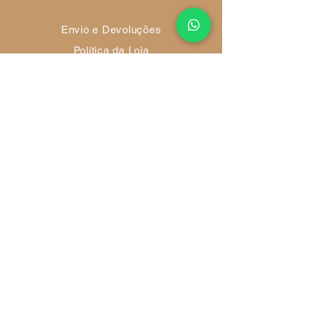
Envio e Devoluções
Política da Loja
Métodos de Pagamento
FAQ
Redes Socias
Ambiente 100% Seguro
Sua informação é protegida pela
criptografia SSL 256-bit.