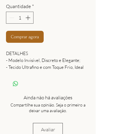
Quantidade
*
Comprar agora
DETALHES
- Modelo Invisível, Discreto e Elegante;
- Tecido Ultrafino e com Toque Frio, Ideal
para Treinos e Climas Quentes;
- Solado Reforçado para Mais Resistência e
Segurança;
- Conforto Que Acompanha Seus
Ainda não há avaliações
Movimentos do Inicío Ao Fim do Treino.
Compartilhe sua opinião. Seja o primeiro a
Perfeita para Quem Não Abre Mão de Bem-
deixar uma avaliação.
Estar e Estilo - Até Nos Detalhes.
Avaliar