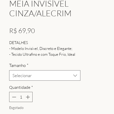
MEIA INVISÍVEL
CINZA/ALECRIM
Preço
R$ 69,90
DETALHES
- Modelo Invisível, Discreto e Elegante;
- Tecido Ultrafino e com Toque Frio, Ideal
para Treinos e Climas Quentes;
Tamanho
*
- Solado Reforçado para Mais Resistência e
Segurança;
Selecionar
- Conforto Que Acompanha Seus
Movimentos do Inicío Ao Fim do Treino.
Quantidade
*
Perfeita para Quem Não Abre Mão de Bem-
Estar e Estilo - Até Nos Detalhes.
Esgotado