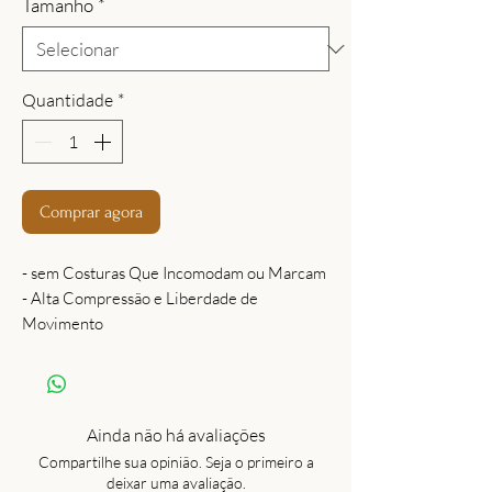
Tamanho
*
Quantidade
*
Comprar agora
- sem Costuras Que Incomodam ou Marcam
- Alta Compressão e Liberdade de
Movimento
- Tecido Respirável, com Secagem Rápida
- Antimicrobiana, Ideal para Treinos
Intensos
- Feita No Brasil, com Tecnologia e Estilo
Ainda não há avaliações
Compartilhe sua opinião. Seja o primeiro a
deixar uma avaliação.