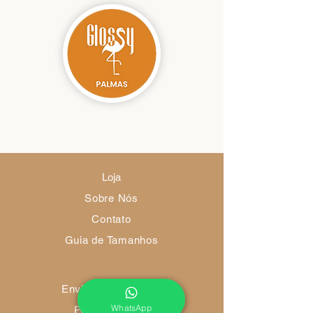
Loja
Sobre Nós
Contato
Guia de Tamanhos
Envio e Devoluções
WhatsApp
Política da Loja