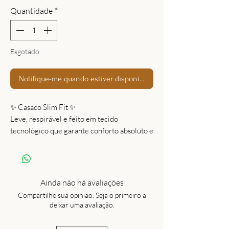
Quantidade
*
Esgotado
Notifique-me quando estiver disponível
✨ Casaco Slim Fit ✨
Leve, respirável e feito em tecido
tecnológico que garante conforto absoluto e
liberdade total de movimentos.
Versátil e estiloso: use como sobreposição
ou amarre na cintura para um toque
moderno e prático. 💖
Ainda não há avaliações
Compartilhe sua opinião. Seja o primeiro a
deixar uma avaliação.