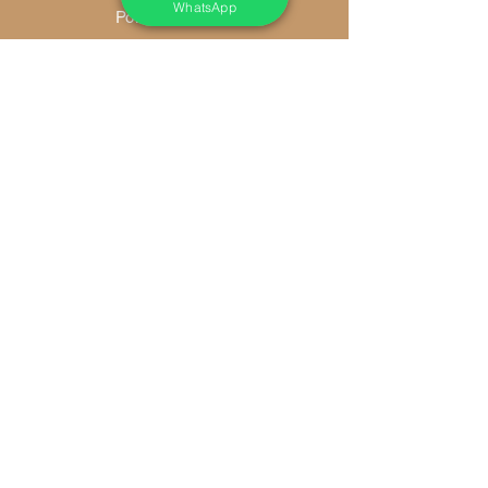
WhatsApp
Política da Loja
Métodos de Pagamento
FAQ
Redes Socias
Ambiente 100% Seguro
Sua informação é protegida pela
criptografia SSL 256-bit.
Métodos de pagamentos aceitos