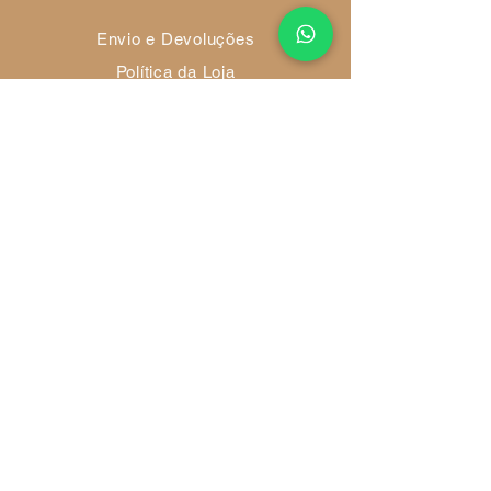
Envio e Devoluções
Política da Loja
Métodos de Pagamento
FAQ
Redes Socias
Ambiente 100% Seguro
Sua informação é protegida pela
criptografia SSL 256-bit.