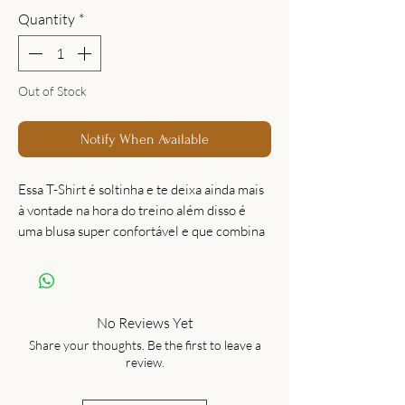
Quantity
*
Out of Stock
Notify When Available
Essa T-Shirt é soltinha e te deixa ainda mais
à vontade na hora do treino além disso é
uma blusa super confortável e que combina
com tudo, dentro e fora da academia!
Perfeita para compor o seu look Glossy.
No Reviews Yet
Share your thoughts. Be the first to leave a
review.