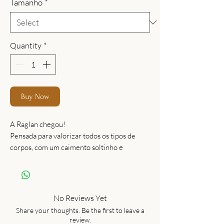
Tamanho
*
Quantity
*
Buy Now
A Raglan chegou!
Pensada para valorizar todos os tipos de
corpos, com um caimento soltinho e
moderno que garante segurança e liberdade
nos movimentos.
Com o comprimento que cobre o quadril e
modelagem que valoriza os ombros em um
No Reviews Yet
tecido leve e fresco, para maior conforto ao
Share your thoughts. Be the first to leave a
vestir.
review.