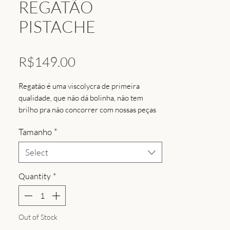
REGATÃO
PISTACHE
Price
R$149.00
Regatão é uma viscolycra de primeira
qualidade, que não dá bolinha, não tem
brilho pra não concorrer com nossas peças
que tem brilho como às leggings, bermudas
Tamanho
*
e tops. Uma golinha canoa mais reta, mais
aberta para não sufocar o pescoço, uma cava
Select
suficiente pra não mostrar as gordurinhas
mas apenas o detalhe do top que a cliente
Quantity
*
deseja mostrar.
Out of Stock