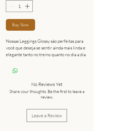
Buy Now
Nossas Leggings Glossy são perfeitas para
você que deseja se sentir ainda mais linda e
elegante tanto no treino quanto no dia a dia.
Nos preocupamos com todos os detalhes:
lycra com alta elasticidade, shape e cós
anatômico, cintura alta para dar maior
conforto e mobilidade, tecnologia UPF com
No Reviews Yet
fator de proteção ultravioleta 50, além da
Share your thoughts. Be the first to leave a
exclusividade das estampas, cores e
review.
acabamento diferenciado.
Leave a Review