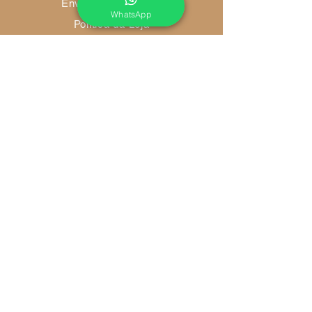
Envio e Devoluções
WhatsApp
Política da Loja
Métodos de Pagamento
FAQ
Redes Socias
Ambiente 100% Seguro
Sua informação é protegida pela
criptografia SSL 256-bit.
Métodos de pagamentos aceitos