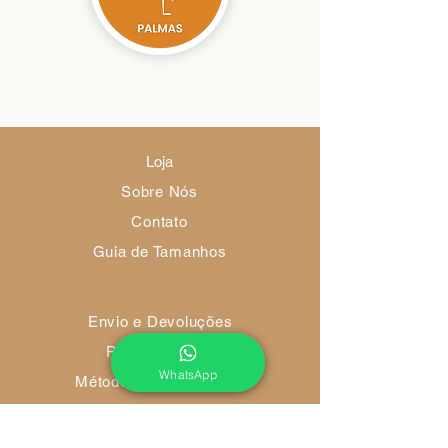
Loja
Sobre Nós
Contato
Guia de Tamanhos
Envio e Devoluções
Política da Loja
WhatsApp
Métodos de Pagamento
FAQ