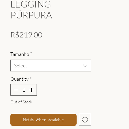
LEGGING
PÚRPURA
Price
R$219.00
Tamanho
*
Select
Quantity
*
Out of Stock
Notify When Available