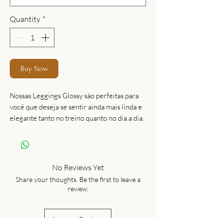
Quantity
*
Buy Now
Nossas Leggings Glossy são perfeitas para
você que deseja se sentir ainda mais linda e
elegante tanto no treino quanto no dia a dia.
Nos preocupamos com todos os detalhes:
lycra com alta elasticidade, shape e cós
anatômico, cintura alta para dar maior
conforto e mobilidade, tecnologia UPF com
No Reviews Yet
fator de proteção ultravioleta 50, além da
Share your thoughts. Be the first to leave a
exclusividade das estampas, cores e
review.
acabamento diferenciado.