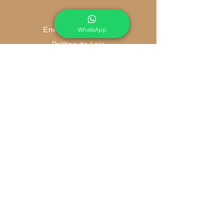
Envio e Devoluções
WhatsApp
Política da Loja
Métodos de Pagamento
FAQ
Redes Socias
Ambiente 100% Seguro
Sua informação é protegida pela